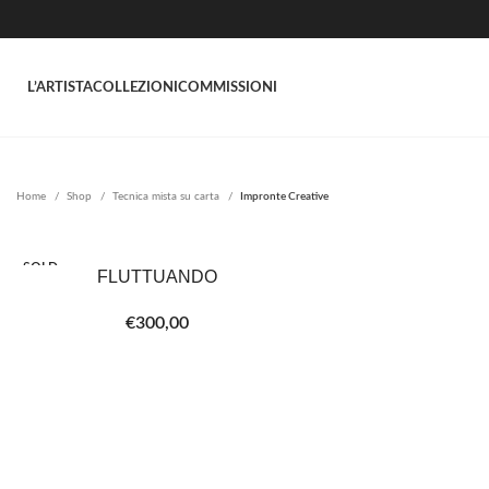
L’ARTISTA
COLLEZIONI
COMMISSIONI
Home
Shop
Tecnica mista su carta
Impronte Creative
SOLD
FLUTTUANDO
LEGGI TUTTO
OUT
€
300,00