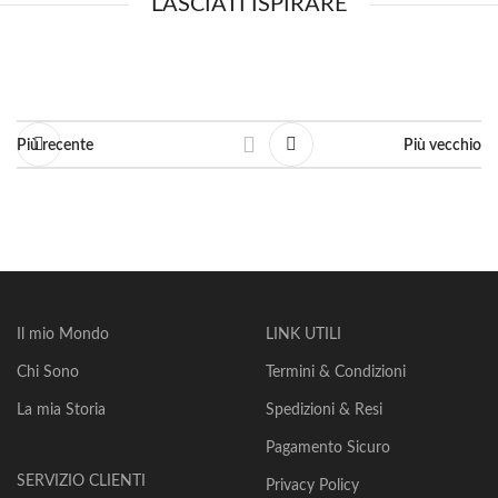
LASCIATI ISPIRARE
Più recente
Più vecchio
Il mio Mondo
LINK UTILI
Chi Sono
Termini & Condizioni
La mia Storia
Spedizioni & Resi
Pagamento Sicuro
SERVIZIO CLIENTI
Privacy Policy