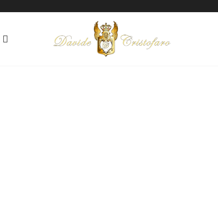
"CACATUA"
Tecnica: Mista su tela
Anno: 2019