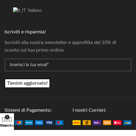
Italiano
Iscriviti e risparmia!
Iscriviti alla nostra newsletter e approfitta del 10% di
sconto sul tuo primo ordine.
*
Email
Sistemi di Pagamento:
I nostri Corrieri:
0
Shop
Il mio account
Carrello