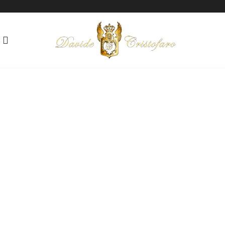
"FUSIONE"
Trittico
Tecnica: Olio su tela