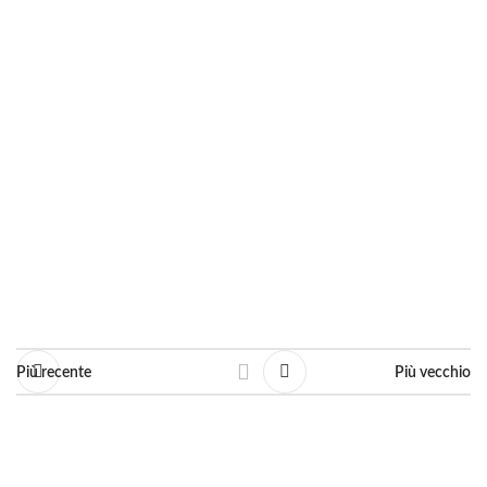
Anno: 2009
Dimensioni: cm. 20 X 30
Linea: Opere Commissionate
Chiedi informazioni
Più recente
Più vecchio