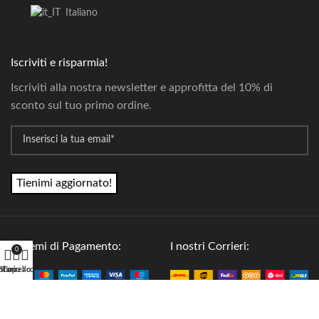
Italiano
Iscriviti e risparmia!
Iscriviti alla nostra newsletter e approfitta del 10% di
sconto sul tuo primo ordine.
*
Email
Sistemi di Pagamento:
I nostri Corrieri:
0
Shop
Il mio account
Carrello
Seguici su: