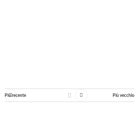
Dimensioni: cm. 20 X 30
Linea: Opere Commissionate
Chiedi informazioni
Più recente
Più vecchio