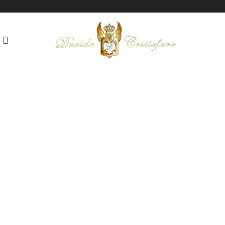
"MATILDE"
Tecnica: Olio su tela
Anno: 2013